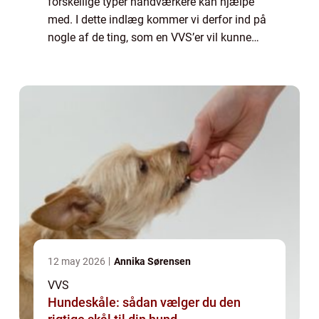
forskellige typer håndværkere kan hjælpe
med. I dette indlæg kommer vi derfor ind på
nogle af de ting, som en VVS’er vil kunne
hjælpe dig med, så du ved hvornår du skal
gå til dem. Læs med herunde...
12 may 2026
Annika Sørensen
VVS
Hundeskåle: sådan vælger du den