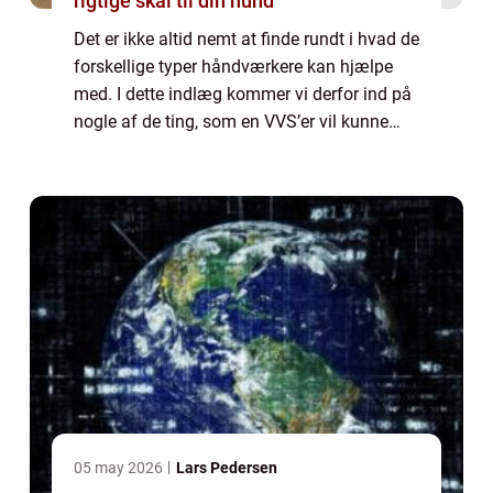
rigtige skål til din hund
Det er ikke altid nemt at finde rundt i hvad de
forskellige typer håndværkere kan hjælpe
med. I dette indlæg kommer vi derfor ind på
nogle af de ting, som en VVS’er vil kunne
hjælpe dig med, så du ved hvornår du skal
gå til dem. Læs med herunde...
05 may 2026
Lars Pedersen