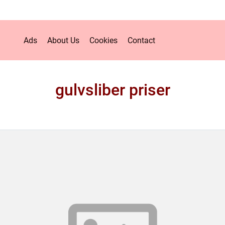
Ads
About Us
Cookies
Contact
gulvsliber priser