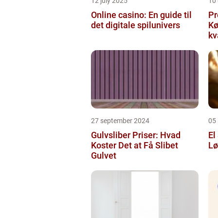
12 july 2025
10
Online casino: En guide til
Pr
det digitale spilunivers
Køge Farv
kv
27 september 2024
05
Gulvsliber Priser: Hvad
El
Koster Det at Få Slibet
Lø
Gulvet