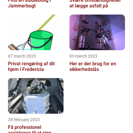
Find en studiebolig i
Svære omstændigheder
Jammerbugt
at lægge asfalt på
07 march 2023
03 march 2023
Privat rengøring af dit
Her er der brug for en
hjem i Fredericia
sikkerhedslås
28 february 2023
Få professionel
assistance til at sige