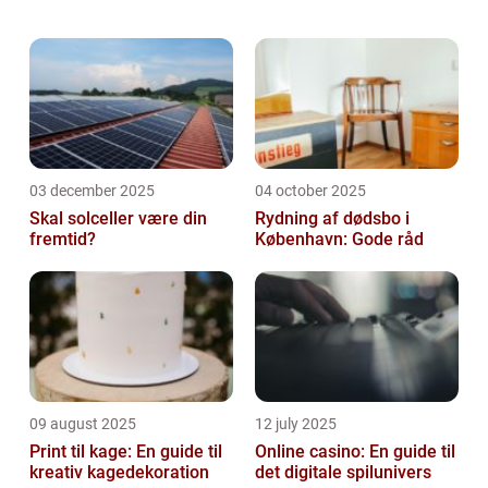
friskhed i ansigtet var ensbetydende med
dyre og langvarige skønhedsoperationer
med unaturlige r...
03 december 2025
04 october 2025
Skal solceller være din
Rydning af dødsbo i
fremtid?
København: Gode råd
09 august 2025
12 july 2025
Print til kage: En guide til
Online casino: En guide til
kreativ kagedekoration
det digitale spilunivers