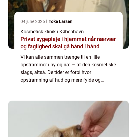
04 june 2026
Toke Larsen
Kosmetisk klinik i København
Privat sygepleje i hjemmet når nærvær
og faglighed skal gå hånd i hånd
Vi kan alle sammen trænge til en lille
opstrammer i ny og næ – af den kosmetiske
slags, altså. De tider er forbi hvor
opstramning af hud og mere fylde og
friskhed i ansigtet var ensbetydende med
dyre og langvarige skønhedsoperationer
med unaturlige r...