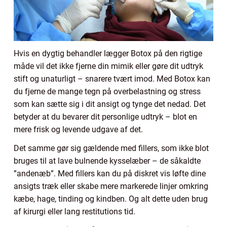
Hvis en dygtig behandler lægger Botox på den rigtige
måde vil det ikke fjerne din mimik eller gøre dit udtryk
stift og unaturligt – snarere tvært imod. Med Botox kan
du fjerne de mange tegn på overbelastning og stress
som kan sætte sig i dit ansigt og tynge det nedad. Det
betyder at du bevarer dit personlige udtryk – blot en
mere frisk og levende udgave af det.
Det samme gør sig gældende med fillers, som ikke blot
bruges til at lave bulnende kysselæber – de såkaldte
”andenæb”. Med fillers kan du på diskret vis løfte dine
ansigts træk eller skabe mere markerede linjer omkring
kæbe, hage, tinding og kindben. Og alt dette uden brug
af kirurgi eller lang restitutions tid.