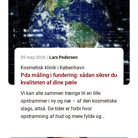
05 may 2026
Lars Pedersen
Kosmetisk klinik i København
Pda måling i fundering: sådan sikrer du
kvaliteten af dine pæle
Vi kan alle sammen trænge til en lille
opstrammer i ny og næ – af den kosmetiske
slags, altså. De tider er forbi hvor
opstramning af hud og mere fylde og
friskhed i ansigtet var ensbetydende med
dyre og langvarige skønhedsoperationer