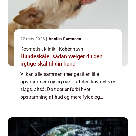
12 may 2026
Annika Sørensen
Kosmetisk klinik i København
Hundeskåle: sådan vælger du den
rigtige skål til din hund
Vi kan alle sammen trænge til en lille
opstrammer i ny og næ – af den kosmetiske
slags, altså. De tider er forbi hvor
opstramning af hud og mere fylde og
friskhed i ansigtet var ensbetydende med
dyre og langvarige skønhedsoperationer
med unaturlige r...