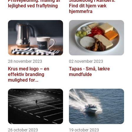
Prisvejledning: maling af
Studiebolig i Randers:
lejlighed ved fraflytning
Find dit hjem væk
hjemmefra
28 november 2023
02 november 2023
Krus med logo – en
Tapas - Små, lækre
effektiv branding
mundfulde
mulighed for
virksomheder
26 october 2023
19 october 2023