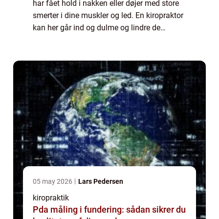
har fået hold i nakken eller døjer med store
smerter i dine muskler og led. En kiropraktor
kan her går ind og dulme og lindre de
smerter og gener du oplever i kroppen. Det
kan også være ideelt at kontakte...
05 may 2026
Lars Pedersen
kiropraktik
Pda måling i fundering: sådan sikrer du