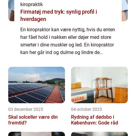
kiropraktik
Firmatøj med tryk: synlig profil i
hverdagen
En kiropraktor kan være nyttig, hvis du enten
har fået hold i nakken eller døjer med store
smerter i dine muskler og led. En kiropraktor
kan her går ind og dulme og lindre de
smerter og gener du oplever i kroppen. Det
kan også være ideelt at kontakte...
03 december 2025
04 october 2025
Skal solceller være din
Rydning af dødsbo i
fremtid?
København: Gode råd