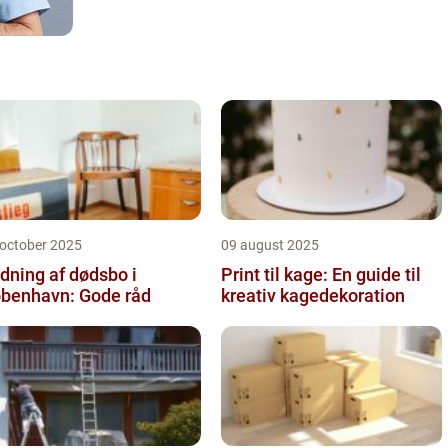
 october 2025
09 august 2025
dning af dødsbo i
Print til kage: En guide til
benhavn: Gode råd
kreativ kagedekoration