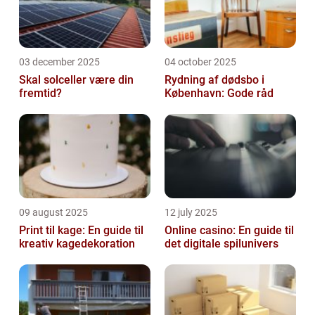
03 december 2025
04 october 2025
Skal solceller være din
Rydning af dødsbo i
fremtid?
København: Gode råd
09 august 2025
12 july 2025
Print til kage: En guide til
Online casino: En guide til
kreativ kagedekoration
det digitale spilunivers