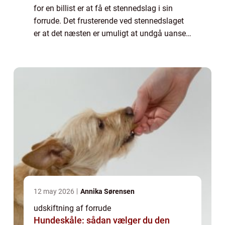
for en billist er at få et stennedslag i sin
forrude. Det frusterende ved stennedslaget
er at det næsten er umuligt at undgå uanset,
hvor god en bilist man er. Der kan gå år i
mellem at det sker og så kan man...
12 may 2026
Annika Sørensen
udskiftning af forrude
Hundeskåle: sådan vælger du den