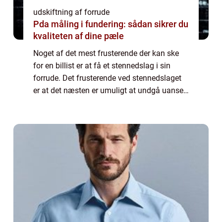
udskiftning af forrude
Pda måling i fundering: sådan sikrer du
kvaliteten af dine pæle
Noget af det mest frusterende der kan ske
for en billist er at få et stennedslag i sin
forrude. Det frusterende ved stennedslaget
er at det næsten er umuligt at undgå uanset,
hvor god en bilist man er. Der kan gå år i
mellem at det sker og så kan man...