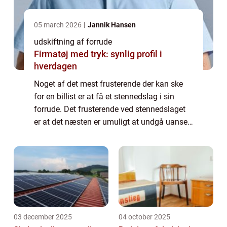
05 march 2026
Jannik Hansen
udskiftning af forrude
Firmatøj med tryk: synlig profil i
hverdagen
Noget af det mest frusterende der kan ske
for en billist er at få et stennedslag i sin
forrude. Det frusterende ved stennedslaget
er at det næsten er umuligt at undgå uanset,
hvor god en bilist man er. Der kan gå år i
mellem at det sker og så kan man...
03 december 2025
04 october 2025