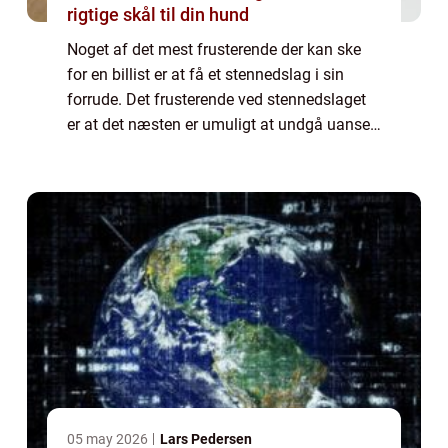
rigtige skål til din hund
Noget af det mest frusterende der kan ske
for en billist er at få et stennedslag i sin
forrude. Det frusterende ved stennedslaget
er at det næsten er umuligt at undgå uanset,
hvor god en bilist man er. Der kan gå år i
mellem at det sker og så kan man...
05 may 2026
Lars Pedersen