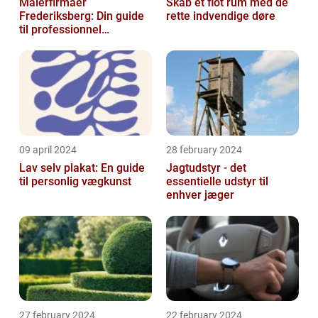
Malerfirmaer
Skab et flot rum med de
Frederiksberg: Din guide
rette indvendige døre
til professionnel
malerservice
09 april 2024
28 february 2024
Lav selv plakat: En guide
Jagtudstyr - det
til personlig vægkunst
essentielle udstyr til
enhver jæger
27 february 2024
22 february 2024