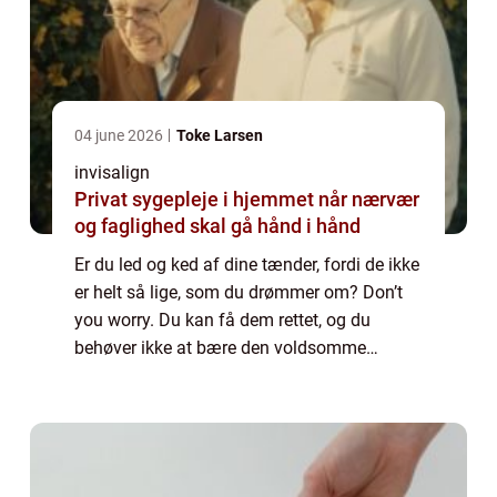
04 june 2026
Toke Larsen
invisalign
Privat sygepleje i hjemmet når nærvær
og faglighed skal gå hånd i hånd
Er du led og ked af dine tænder, fordi de ikke
er helt så lige, som du drømmer om? Don’t
you worry. Du kan få dem rettet, og du
behøver ikke at bære den voldsomme
metalbøjle, som vi alle kender fra skoletiden.
Man siger, at cirka en fjerdedel a...