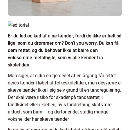
Er du led og ked af dine tænder, fordi de ikke er helt så
lige, som du drømmer om? Don’t you worry. Du kan få
dem rettet, og du behøver ikke at bære den
voldsomme metalbøjle, som vi alle kender fra
skoletiden.
Man siger, at cirka en fjerdedel af en årgang får rettet
deres tænder i løbet af folkeskoletiden, men desværre er
skæve tænder ikke i sig selv grund til en tandregulering.
Der skal være risiko for skader på tandsættet, i
tandkødet eller i kæben, hvis tandretning skal være
aktuelt som barn – og derfor er det stadig mange
voksne, der har skæve tænder.
Er du én af dem, og er du ked af det, så kan du få rettet