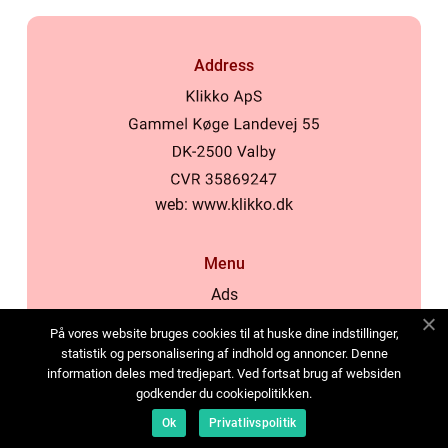
Address
web:
www.klikko.dk
Menu
Ads
About Us
På vores website bruges cookies til at huske dine indstillinger,
Cookies
statistik og personalisering af indhold og annoncer. Denne
information deles med tredjepart. Ved fortsat brug af websiden
Contact
godkender du cookiepolitikken.
Sitemap
Ok
Privatlivspolitik