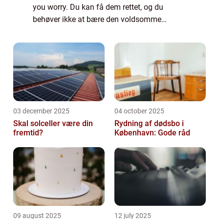
you worry. Du kan få dem rettet, og du
behøver ikke at bære den voldsomme
metalbøjle, som vi alle kender fra skoletiden.
Man siger, at cirka en fjerdedel a...
03 december 2025
04 october 2025
Skal solceller være din
Rydning af dødsbo i
fremtid?
København: Gode råd
09 august 2025
12 july 2025