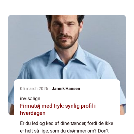
metalbøjle, som vi alle kender fra skoletiden.
Man siger, at cirka en fjerdedel a...
05 march 2026
Jannik Hansen
invisalign
Firmatøj med tryk: synlig profil i
hverdagen
Er du led og ked af dine tænder, fordi de ikke
er helt så lige, som du drømmer om? Don’t