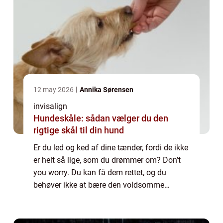
12 may 2026
Annika Sørensen
invisalign
Hundeskåle: sådan vælger du den
rigtige skål til din hund
Er du led og ked af dine tænder, fordi de ikke
er helt så lige, som du drømmer om? Don’t
you worry. Du kan få dem rettet, og du
behøver ikke at bære den voldsomme
metalbøjle, som vi alle kender fra skoletiden.
Man siger, at cirka en fjerdedel a...