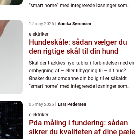
”smart home” med integrerede løsninger som
inkluderer el, data & tele, antenne, alarm og meget
andet? El...
12 may 2026
Annika Sørensen
elektriker
Hundeskåle: sådan vælger du
den rigtige skål til din hund
Skal der trækkes nye kabler i forbindelse med en
ombygning af – eller tilbygning til – dit hus?
Ønsker du at omdanne din bolig til et såkaldt
”smart home” med integrerede løsninger som
inkluderer el, data & tele, antenne, alarm og meget
andet? El...
05 may 2026
Lars Pedersen
elektriker
Pda måling i fundering: sådan
sikrer du kvaliteten af dine pæle