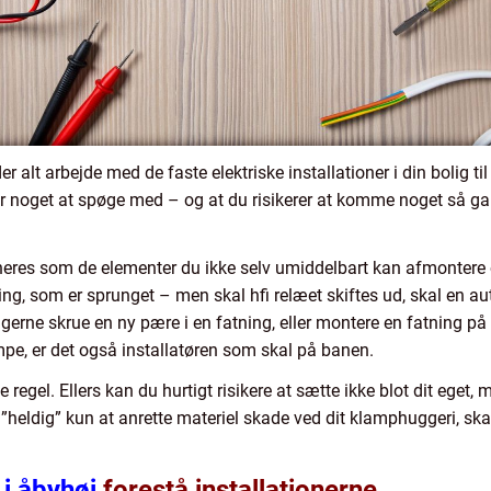
er alt arbejde med de faste elektriske installationer i din bolig til 
e er noget at spøge med – og at du risikerer at komme noget så gal
efineres som de elementer du ikke selv umiddelbart kan afmonte
ng, som er sprunget – men skal hfi relæet skiftes ud, skal en autor
rne skrue en ny pære i en fatning, eller montere en fatning på
ampe, er det også installatøren som skal på banen.
e regel. Ellers kan du hurtigt risikere at sætte ikke blot dit eget
 ”heldig” kun at anrette materiel skade ved dit klamphuggeri, ska
 i åbyhøj
forestå installationerne