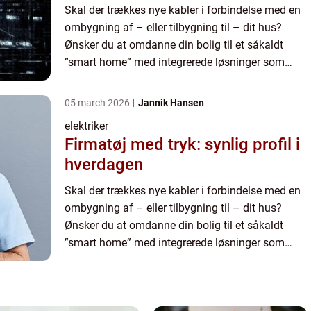
Skal der trækkes nye kabler i forbindelse med en
ombygning af – eller tilbygning til – dit hus?
Ønsker du at omdanne din bolig til et såkaldt
”smart home” med integrerede løsninger som
inkluderer el, data & tele, antenne, alarm og meget
andet? El...
05 march 2026
Jannik Hansen
elektriker
Firmatøj med tryk: synlig profil i
hverdagen
Skal der trækkes nye kabler i forbindelse med en
ombygning af – eller tilbygning til – dit hus?
Ønsker du at omdanne din bolig til et såkaldt
”smart home” med integrerede løsninger som
inkluderer el, data & tele, antenne, alarm og meget
andet? El...