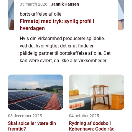
05 march 2026
Jannik Hansen
bortskaffelse af olie
Firmatøj med tryk: synlig profil i
hverdagen
Hvis din virksomhed producerer spildolie,
ved du, hvor vigtigt det er at finde en
pålidelig partner til bortskaffelse af olie. Det
kan være svært, da ikke alle virksomheder
tilbyder de samme tjenester eller har de
samme kvalitetssta...
03 december 2025
04 october 2025
Skal solceller være din
Rydning af dødsbo i
fremtid?
København: Gode råd