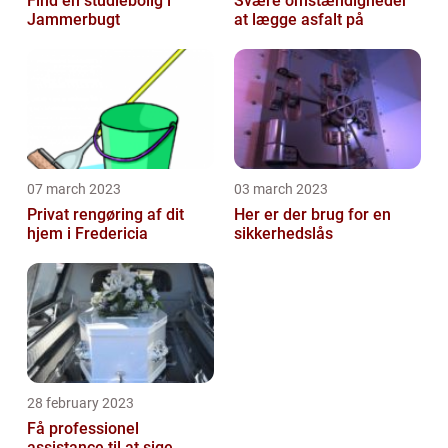
Find en studiebolig i
Svære omstændigheder
Jammerbugt
at lægge asfalt på
07 march 2023
03 march 2023
Privat rengøring af dit
Her er der brug for en
hjem i Fredericia
sikkerhedslås
28 february 2023
Få professionel
assistance til at sige