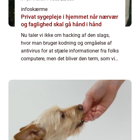
infoskærme
Privat sygepleje i hjemmet når nærvær
og faglighed skal gå hånd i hånd
Nu taler vi ikke om hacking af den slags,
hvor man bruger kodning og omgåelse af
antivirus for at stjæle informationer fra folks
computere, men det bliver den term, som vi
benytter i denne artikel. For man kan jo
opleve, at man er et sted, hvilket me...