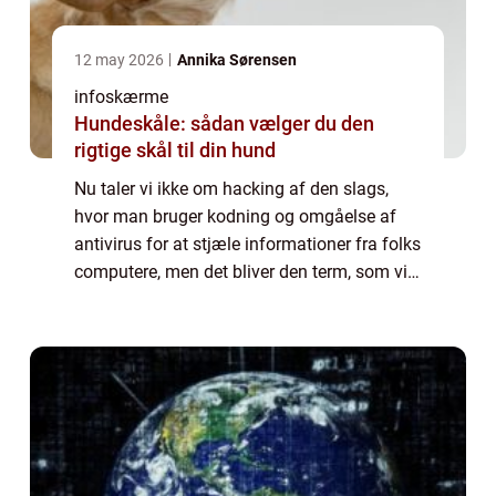
12 may 2026
Annika Sørensen
infoskærme
Hundeskåle: sådan vælger du den
rigtige skål til din hund
Nu taler vi ikke om hacking af den slags,
hvor man bruger kodning og omgåelse af
antivirus for at stjæle informationer fra folks
computere, men det bliver den term, som vi
benytter i denne artikel. For man kan jo
opleve, at man er et sted, hvilket me...