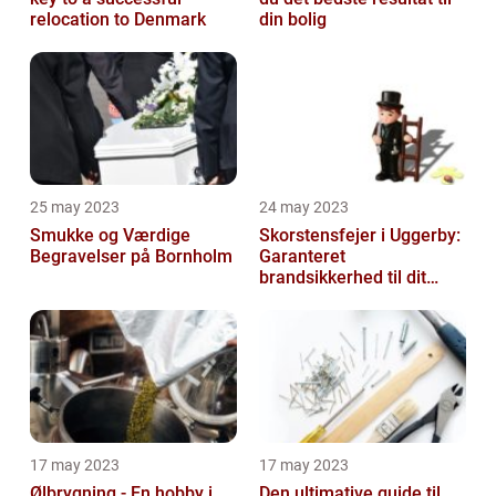
relocation to Denmark
din bolig
25 may 2023
24 may 2023
Smukke og Værdige
Skorstensfejer i Uggerby:
Begravelser på Bornholm
Garanteret
brandsikkerhed til dit
hjem
17 may 2023
17 may 2023
Ølbrygning - En hobby i
Den ultimative guide til