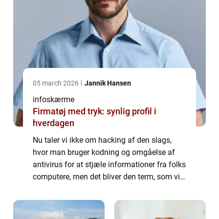
05 march 2026
Jannik Hansen
infoskærme
Firmatøj med tryk: synlig profil i
hverdagen
Nu taler vi ikke om hacking af den slags,
hvor man bruger kodning og omgåelse af
antivirus for at stjæle informationer fra folks
computere, men det bliver den term, som vi
benytter i denne artikel. For man kan jo
opleve, at man er et sted, hvilket me...