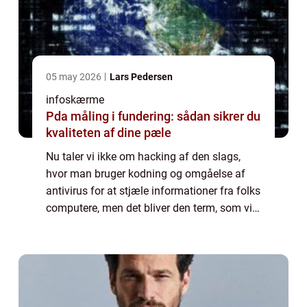
05 may 2026
Lars Pedersen
infoskærme
Pda måling i fundering: sådan sikrer du
kvaliteten af dine pæle
Nu taler vi ikke om hacking af den slags,
hvor man bruger kodning og omgåelse af
antivirus for at stjæle informationer fra folks
computere, men det bliver den term, som vi
benytter i denne artikel. For man kan jo
opleve, at man er et sted, hvilket me...