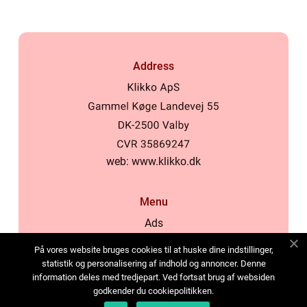
Address
web:
www.klikko.dk
Menu
Ads
About Us
På vores website bruges cookies til at huske dine indstillinger,
Cookies
statistik og personalisering af indhold og annoncer. Denne
information deles med tredjepart. Ved fortsat brug af websiden
Contact
godkender du cookiepolitikken.
Sitemap