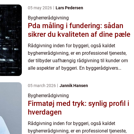
det bedst mulige resul...
05 may 2026
Lars Pedersen
Bygherrerådgivning
Pda måling i fundering: sådan
sikrer du kvaliteten af dine pæle
Rådgivning inden for byggeri, også kaldet
bygherrerådgivning, er en professionel tjeneste,
der tilbyder uafhængig rådgivning til kunder om
alle aspekter af byggeri. En byggerådgivers
hovedfokus er at hjælpe kunderne med at opnå
det bedst mulige resul...
05 march 2026
Jannik Hansen
Bygherrerådgivning
Firmatøj med tryk: synlig profil i
hverdagen
Rådgivning inden for byggeri, også kaldet
bygherrerådgivning, er en professionel tjeneste,