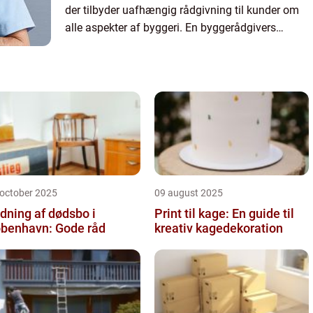
der tilbyder uafhængig rådgivning til kunder om
alle aspekter af byggeri. En byggerådgivers
hovedfokus er at hjælpe kunderne med at opnå
det bedst mulige resul...
 october 2025
09 august 2025
dning af dødsbo i
Print til kage: En guide til
benhavn: Gode råd
kreativ kagedekoration