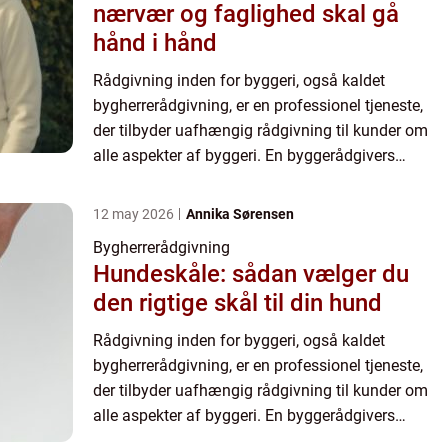
nærvær og faglighed skal gå
hånd i hånd
Rådgivning inden for byggeri, også kaldet
bygherrerådgivning, er en professionel tjeneste,
der tilbyder uafhængig rådgivning til kunder om
alle aspekter af byggeri. En byggerådgivers
hovedfokus er at hjælpe kunderne med at opnå
det bedst mulige resul...
12 may 2026
Annika Sørensen
Bygherrerådgivning
Hundeskåle: sådan vælger du
den rigtige skål til din hund
Rådgivning inden for byggeri, også kaldet
bygherrerådgivning, er en professionel tjeneste,
der tilbyder uafhængig rådgivning til kunder om
alle aspekter af byggeri. En byggerådgivers
hovedfokus er at hjælpe kunderne med at opnå