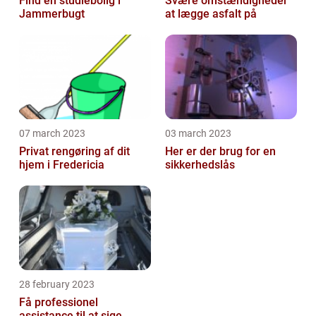
Find en studiebolig i
Svære omstændigheder
Jammerbugt
at lægge asfalt på
07 march 2023
03 march 2023
Privat rengøring af dit
Her er der brug for en
hjem i Fredericia
sikkerhedslås
28 february 2023
Få professionel
assistance til at sige