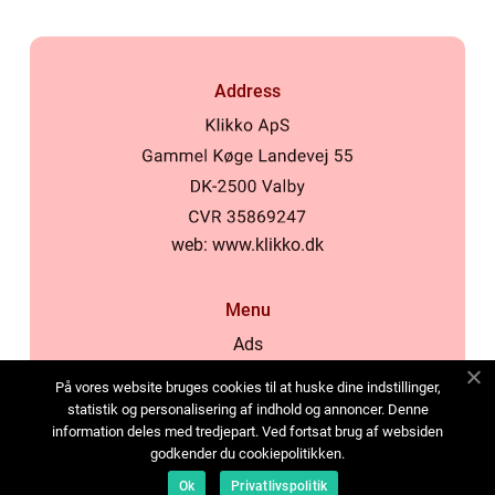
Address
web:
www.klikko.dk
Menu
Ads
About Us
På vores website bruges cookies til at huske dine indstillinger,
Cookies
statistik og personalisering af indhold og annoncer. Denne
information deles med tredjepart. Ved fortsat brug af websiden
Contact
godkender du cookiepolitikken.
Sitemap
Ok
Privatlivspolitik