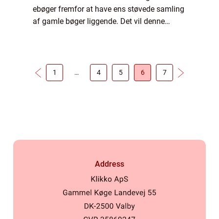
ebøger fremfor at have ens støvede samling
af gamle bøger liggende. Det vil denne
artikel også gå i forlængelse af at u...
1
…
4
5
6
7
Address