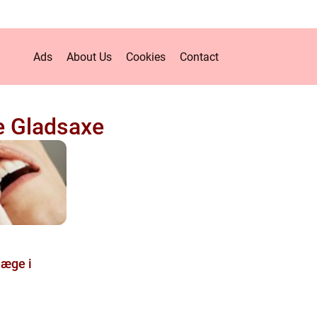
Ads
About Us
Cookies
Contact
e Gladsaxe
læge i