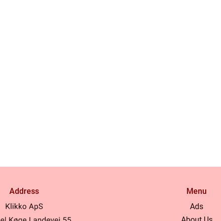
Address
Menu
Ads
About Us