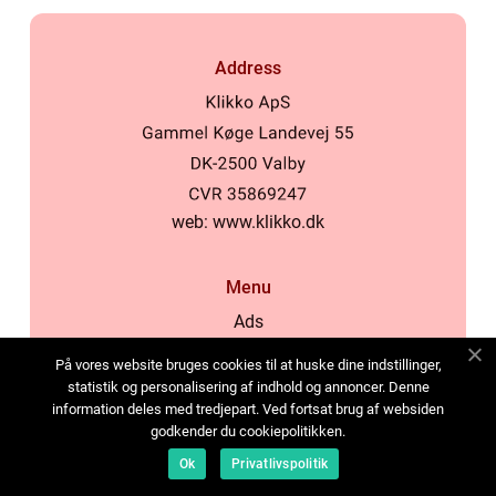
Address
web:
www.klikko.dk
Menu
Ads
About Us
På vores website bruges cookies til at huske dine indstillinger,
Cookies
statistik og personalisering af indhold og annoncer. Denne
information deles med tredjepart. Ved fortsat brug af websiden
Contact
godkender du cookiepolitikken.
Sitemap
Ok
Privatlivspolitik