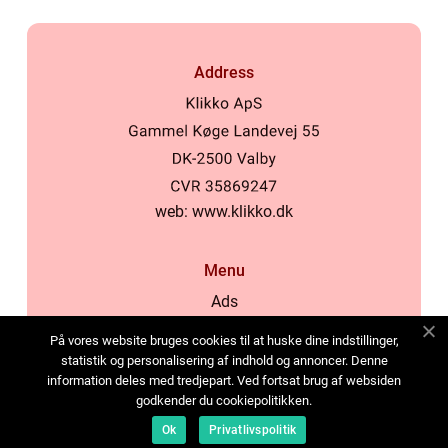
Address
web:
www.klikko.dk
Menu
Ads
About Us
På vores website bruges cookies til at huske dine indstillinger,
Cookies
statistik og personalisering af indhold og annoncer. Denne
information deles med tredjepart. Ved fortsat brug af websiden
Contact
godkender du cookiepolitikken.
Sitemap
Ok
Privatlivspolitik