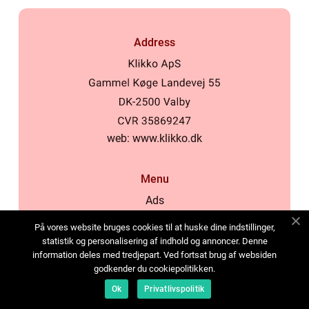
Address
web:
www.klikko.dk
Menu
Ads
About Us
På vores website bruges cookies til at huske dine indstillinger,
Cookies
statistik og personalisering af indhold og annoncer. Denne
information deles med tredjepart. Ved fortsat brug af websiden
Contact
godkender du cookiepolitikken.
Sitemap
Ok
Privatlivspolitik