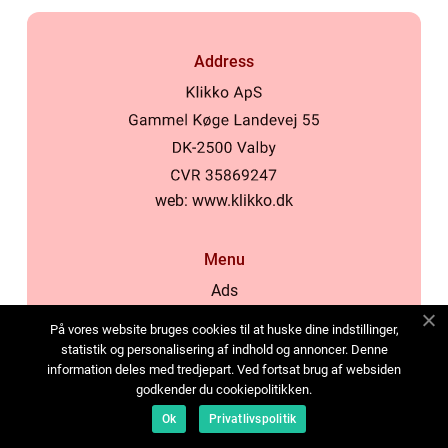
Address
web:
www.klikko.dk
Menu
Ads
About Us
På vores website bruges cookies til at huske dine indstillinger,
Cookies
statistik og personalisering af indhold og annoncer. Denne
information deles med tredjepart. Ved fortsat brug af websiden
Contact
godkender du cookiepolitikken.
Sitemap
Ok
Privatlivspolitik