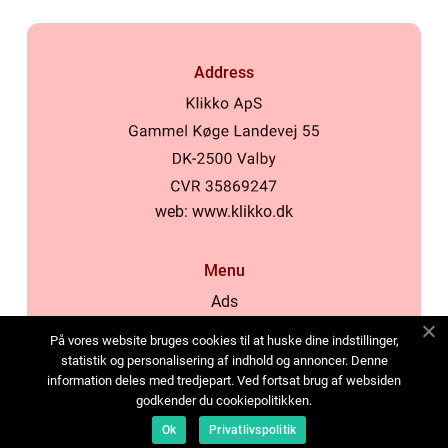
Address
web:
www.klikko.dk
Menu
Ads
About Us
På vores website bruges cookies til at huske dine indstillinger,
Cookies
statistik og personalisering af indhold og annoncer. Denne
information deles med tredjepart. Ved fortsat brug af websiden
Contact
godkender du cookiepolitikken.
Sitemap
Ok
Privatlivspolitik