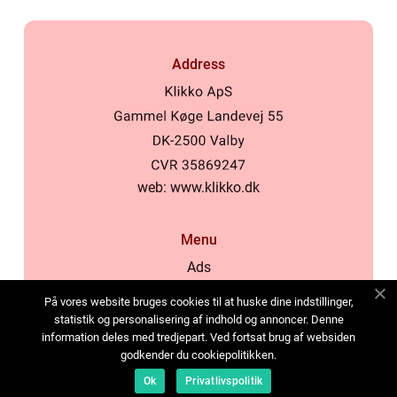
Address
web:
www.klikko.dk
Menu
Ads
About Us
På vores website bruges cookies til at huske dine indstillinger,
Cookies
statistik og personalisering af indhold og annoncer. Denne
information deles med tredjepart. Ved fortsat brug af websiden
Contact
godkender du cookiepolitikken.
Sitemap
Ok
Privatlivspolitik