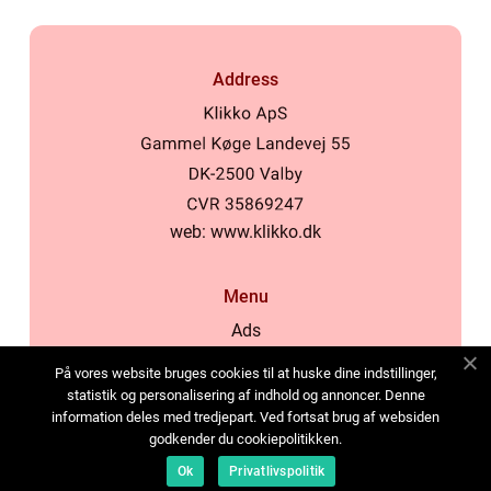
Address
web:
www.klikko.dk
Menu
Ads
About Us
På vores website bruges cookies til at huske dine indstillinger,
Cookies
statistik og personalisering af indhold og annoncer. Denne
information deles med tredjepart. Ved fortsat brug af websiden
Contact
godkender du cookiepolitikken.
Sitemap
Ok
Privatlivspolitik