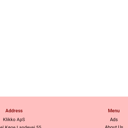
Address
Menu
Ads
About Us