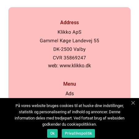
Address
web:
www.klikko.dk
Menu
Ads
About Us
På vores website bruges cookies til at huske dine indstillinger,
Cookies
statistik og personalisering af indhold og annoncer. Denne
information deles med tredjepart. Ved fortsat brug af websiden
Contact
godkender du cookiepolitikken.
Sitemap
Ok
Privatlivspolitik