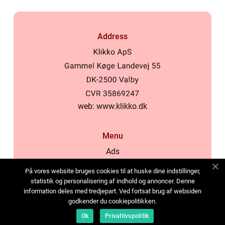
Address
web:
www.klikko.dk
Menu
Ads
About Us
På vores website bruges cookies til at huske dine indstillinger,
Cookies
statistik og personalisering af indhold og annoncer. Denne
information deles med tredjepart. Ved fortsat brug af websiden
Contact
godkender du cookiepolitikken.
Sitemap
Ok
Privatlivspolitik