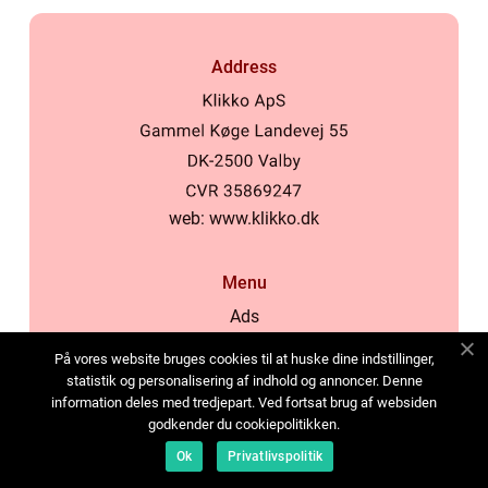
Address
web:
www.klikko.dk
Menu
Ads
About Us
På vores website bruges cookies til at huske dine indstillinger,
Cookies
statistik og personalisering af indhold og annoncer. Denne
information deles med tredjepart. Ved fortsat brug af websiden
Contact
godkender du cookiepolitikken.
Sitemap
Ok
Privatlivspolitik