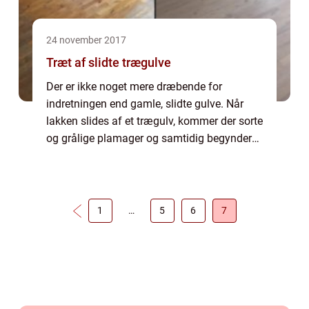
24 november 2017
Træt af slidte trægulve
Der er ikke noget mere dræbende for
indretningen end gamle, slidte gulve. Når
lakken slides af et trægulv, kommer der sorte
og grålige plamager og samtidig begynder
solen at lysne gulvet på de bare pletter – og
det...
1
…
5
6
7