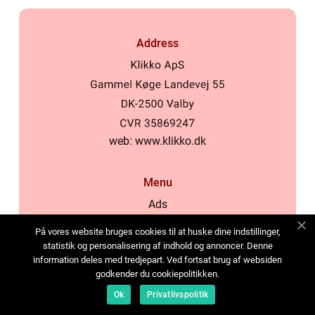
Address
web:
www.klikko.dk
Menu
Ads
About Us
På vores website bruges cookies til at huske dine indstillinger,
Cookies
statistik og personalisering af indhold og annoncer. Denne
information deles med tredjepart. Ved fortsat brug af websiden
Contact
godkender du cookiepolitikken.
Sitemap
Ok
Privatlivspolitik